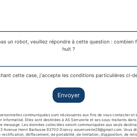
as un robot, veuillez répondre à cette question : combien f
huit ?
hant cette case, j'accepte les conditions particulières ci-d
Envoyer
personnelles communiquées sont nécessaires aux fins de vous contacter et s
r informatisé. Elles sont destinées à AS Serrurerie et ses sous-traitants dans
re message. Les données collectées seront communiquées aux seuls destinat
93 Avenue Henri Barbusse 93700 Drancy asserrurerie26@gmail.com. Vous di
 rectification, d’effacement, de portabilité, de limitation, d’opposition, de retr