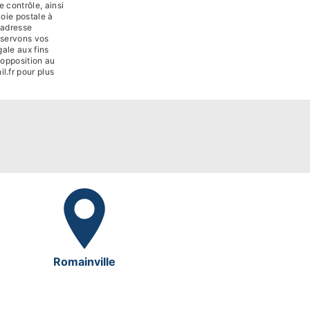
 contrôle, ainsi
oie postale à
'adresse
nservons vos
ale aux fins
d'opposition au
il.fr pour plus
Romainville