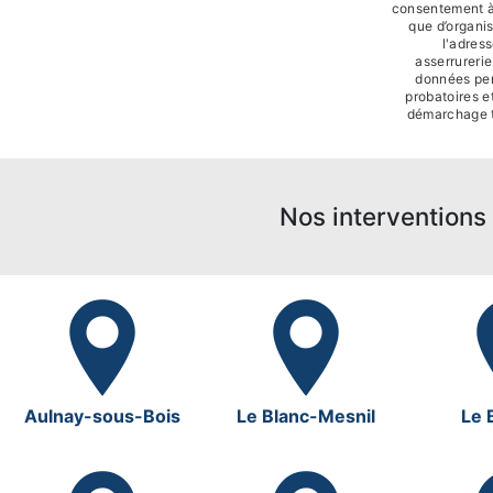
consentement à 
que d’organi
l'adres
asserrureri
données pen
probatoires et
démarchage t
Nos interventions 
Aulnay-sous-Bois
Le Blanc-Mesnil
Le 