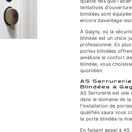
qualité tels que l'acie
tentatives d'ouverture 
blindées sont équipées
encore davantage leur 
À Gagny, où la sécurit
blindée est un choix j
professionnel. En plus
portes blindées offren
améliore le confort de
blindée, vous choisisse
quotidien.
AS Serrurerie
Blindées à Ga
AS Serrurerie est une
dans le domaine de la 
l'installation de port
qualifiés saura vous 
la porte blindée la mi
En faisant appel à AS 