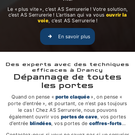
Le « plus vite », c’est AS Serrurerie ! Votre solution,
c’est AS Serrurerie ! L’artisan qui va vous
ouvrir la
voie
, c’est AS Serrurerie !
En savoir plus
Des experts avec des techniques
efficaces à Drancy
Dépannage de toutes
les portes
Quand on pense «
porte claquée
», on pense «
porte d’entrée », et pourtant, ce n’est pas toujours
le cas ! Chez AS Serrurerie, nous pouvons
également ouvrir vos
portes de cave
, vos portes
d’entrée
blindées
, vos portes de
coffres-forts
…
Contactez-nous si vous ne savez pas si un serrurier