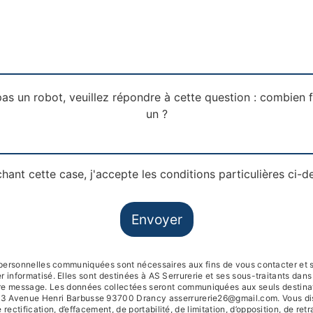
as un robot, veuillez répondre à cette question : combien 
un ?
hant cette case, j'accepte les conditions particulières ci-d
Envoyer
personnelles communiquées sont nécessaires aux fins de vous contacter et s
r informatisé. Elles sont destinées à AS Serrurerie et ses sous-traitants dans
re message. Les données collectées seront communiquées aux seuls destinat
93 Avenue Henri Barbusse 93700 Drancy asserrurerie26@gmail.com. Vous di
 rectification, d’effacement, de portabilité, de limitation, d’opposition, de retr