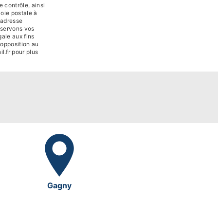
 contrôle, ainsi
oie postale à
'adresse
nservons vos
ale aux fins
d'opposition au
il.fr pour plus
Gagny