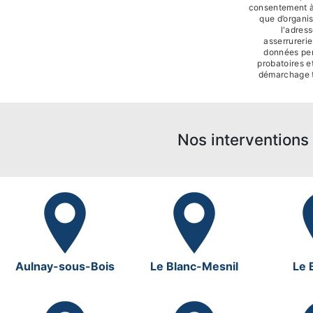
consentement à 
que d’organi
l'adres
asserrureri
données pen
probatoires et
démarchage t
Nos interventions 
Aulnay-sous-Bois
Le Blanc-Mesnil
Le 