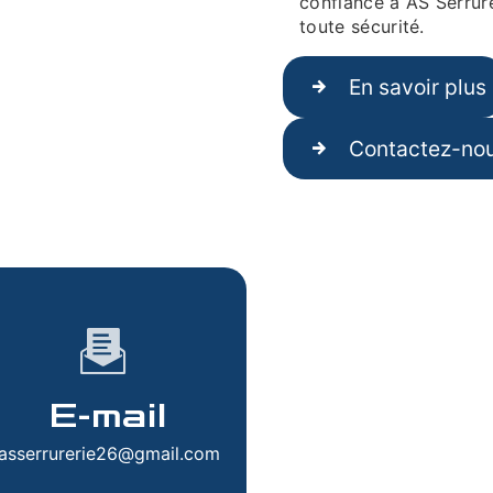
confiance à AS Serrure
toute sécurité.
En savoir plus
Contactez-no
E-mail
asserrurerie26@gmail.com