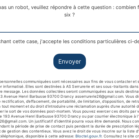
pas un robot, veuillez répondre à cette question : combien f
six ?
hant cette case, j'accepte les conditions particulières ci-d
Envoyer
personnelles communiquées sont nécessaires aux fins de vous contacter et s
r informatisé. Elles sont destinées à AS Serrurerie et ses sous-traitants dans
re message. Les données collectées seront communiquées aux seuls destinat
93 Avenue Henri Barbusse 93700 Drancy asserrurerie26@gmail.com. Vous di
 rectification, d’effacement, de portabilité, de limitation, d’opposition, de retr
tout moment et du droit d’introduire une réclamation auprès d’une autorité de
ser le sort de vos données post-mortem. Vous pouvez exercer ces droits par v
se 193 Avenue Henri Barbusse 93700 Drancy ou par courrier électronique à l
e26@gmail.com. Un justificatif d'identité pourra vous être demandé. Nous co
dant la période de prise de contact puis pendant la durée de prescription lég
 de gestion des contentieux. Vous avez le droit de vous inscrire sur la liste 
éléphonique, disponible à cette adresse:
Bloctel.gouv.fr
. Consultez le site cn