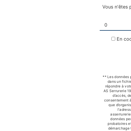
Vous n'êtes 
En coc
** Les données 
dans un fichie
répondre à vot
AS Serrurerie 1
d’accès, de
consentement à 
que d’organi
l'adres
asserrureri
données pen
probatoires et
démarchage t